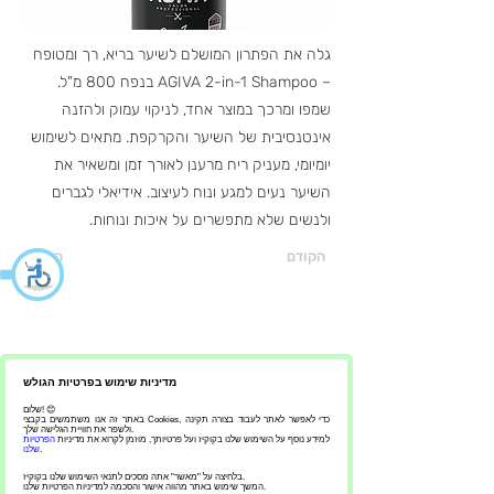
גלה את הפתרון המושלם לשיער בריא, רך ומטופח
– AGIVA 2-in-1 Shampoo בנפח 800 מ"ל.
שמפו ומרכך במוצר אחד, לניקוי עמוק ולהזנה
אינטנסיבית של השיער והקרקפת. מתאים לשימוש
יומיומי, מעניק ריח מרענן לאורך זמן ומשאיר את
השיער נעים למגע ונוח לעיצוב. אידיאלי לגברים
ולנשים שלא מתפשרים על איכות ונוחות.
הקודם
הבא
- אנדריי מלישקו ברבר שופ - עיצוב
מדיניות שימוש בפרטיות הגולש
שיער לגברים וילדים - מספרת אנדריי
שלום! 😊
מלישקו
באתר זה אנו משתמשים בקבצי Cookies, כדי לאפשר לאתר לעבוד בצורה תקינה
ולשפר את חוויית הגלישה שלך.
למידע נוסף על השימוש שלנו בקוקיז ועל פרטיותך, מוזמן לקרוא את מדיניות
הפרטיות
.
שלנו
בלחיצה על "מאשר" אתה מסכים לתנאי השימוש שלנו בקוקיז.
המשך שימוש באתר מהווה אישור והסכמה למדיניות הפרטיות שלנו.