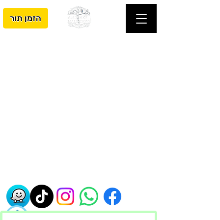
הזמן תור
- אנדריי מלישקו ברבר שופ - עיצוב
שיער לגברים וילדים - מספרת אנדריי
מלישקו