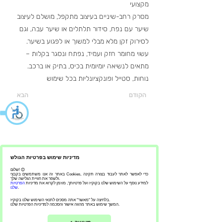
מקצועי
מסרק רחב-שיניים בעיצוב מתקפל, מושלם לעיצוב
שיער עם נפח, סידור תלתלים או שיער עבה, וגם
לסירוק זקן מלא מבלי למשוך או לפגוע בשיער.
עשוי מחומר חזק ועמיד, נפתח ונסגר בקלות –
מתאים לנשיאה יומיומית בכיס, בתיק או ברכב.
נוחות, סטייל ופונקציונליות בכל שימוש
הקודם
הבא
- אנדריי מלישקו ברבר שופ - עיצוב
שיער לגברים וילדים - מספרת אנדריי
מדיניות שימוש בפרטיות הגולש
מלישקו
שלום! 😊
באתר זה אנו משתמשים בקבצי Cookies, כדי לאפשר לאתר לעבוד בצורה תקינה
ולשפר את חוויית הגלישה שלך.
למידע נוסף על השימוש שלנו בקוקיז ועל פרטיותך, מוזמן לקרוא את מדיניות
הפרטיות
.
שלנו
בלחיצה על "מאשר" אתה מסכים לתנאי השימוש שלנו בקוקיז.
המשך שימוש באתר מהווה אישור והסכמה למדיניות הפרטיות שלנו.