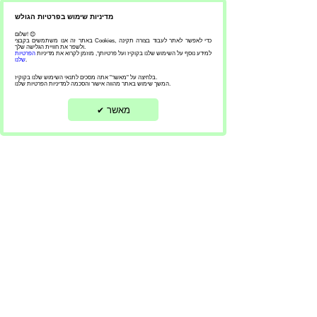
מדיניות שימוש בפרטיות הגולש
שלום! 😊
באתר זה אנו משתמשים בקבצי Cookies, כדי לאפשר לאתר לעבוד בצורה תקינה
- אנדריי מלישקו ברבר שופ - עיצוב
ולשפר את חוויית הגלישה שלך.
למידע נוסף על השימוש שלנו בקוקיז ועל פרטיותך, מוזמן לקרוא את מדיניות
הפרטיות
שיער לגברים וילדים - מספרת אנדריי
.
שלנו
מלישקו
בלחיצה על "מאשר" אתה מסכים לתנאי השימוש שלנו בקוקיז.
המשך שימוש באתר מהווה אישור והסכמה למדיניות הפרטיות שלנו.
מאשר
✔
מספר נייד
:פלאפון
050-924-9100
הכתובת שלנו
‏אהרון כצנלסון 24 נווה גן
פתח תקווה
הצהרת נגישות